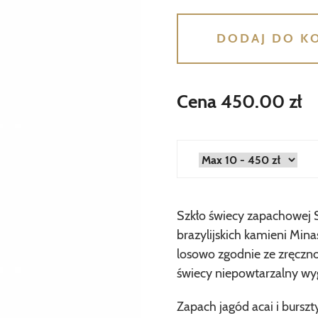
DODAJ DO K
Cena 450.00 zł
Szkło świecy zapachowej
brazylijskich kamieni Mina
losowo zgodnie ze zręczno
świecy niepowtarzalny wy
Zapach jagód acai i bursz