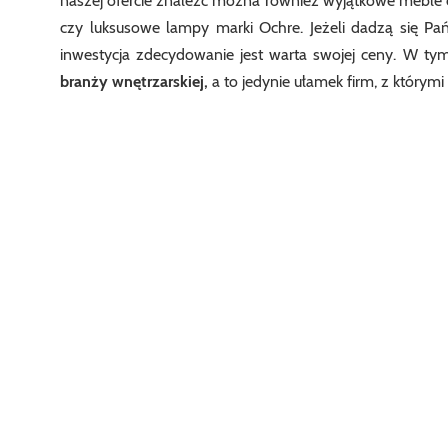
naszej ofercie znaleźć można również wyjątkowe meble o
czy luksusowe lampy marki Ochre. Jeżeli dadzą się Pa
inwestycja zdecydowanie jest warta swojej ceny. W ty
branży wnętrzarskiej,
a to jedynie ułamek firm, z któr