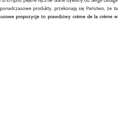
 di Empoli, piękne ręcznie tkane dywany od Serge Lesage
 ponadczasowe produkty, przekonają się Państwo, że ta
susowe propozycje to prawdziwy créme de la créme w