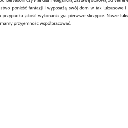
d Gervasoni czy Meridiani, elegancką zastawę stołową od Vetrerie
ństwo ponieść fantazji i wyposażą swój dom w tak luksusowe i
m przypadku jakość wykonania gra pierwsze skrzypce. Nasze
luk
ymi mamy przyjemność współpracować.
Wyrażam dobrowolnie zgodę na przetwarzanie moich danych osobowych
przez Casa Mia z siedzibą w Warszawie w celach marketingowych. Dane
będą przetwarzane do momentu cofnięcia zgody.