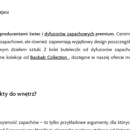
ejscu
 producentami świec i
dyfuzorów zapachowych
premium.
Cenimy 
e zapachowe, ale również zapewniają wyjątkowy design poszczegó
iwym dziełem sztuki. Z kolei buteleczki od dyfuzorów zapac
ne kolekcje od
Baobab Collection
, dostępne w naszej ofercie 
kty do wnętrz?
tensywność zapachów – to tylko przykładowe argumenty, dla który